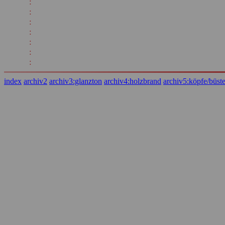
:
:
:
:
:
:
:
index
archiv2
archiv3:glanzton
archiv4:holzbrand
archiv5:köpfe/büst